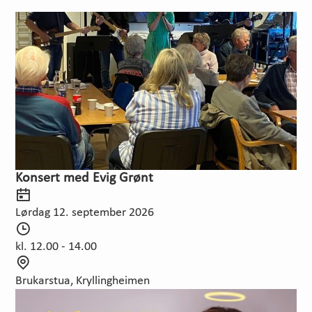
Konsert med Evig Grønt
D
a
Lørdag 12. september 2026
t
T
o
i
kl. 12.00 - 14.00
d
S
s
t
Brukarstua, Kryllingheimen
p
e
u
d