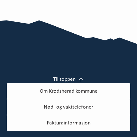
t
Til toppen
Om Krødsherad kommune
Nød- og vakttelefoner
Fakturainformasjon