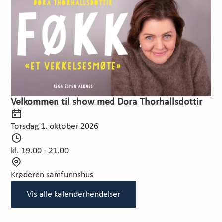
n
k
t
Velkommen til show med Dora Thorhallsdottir
D
a
Torsdag 1. oktober 2026
t
T
o
i
kl. 19.00 - 21.00
d
S
s
t
Krøderen samfunnshus
p
e
u
Vis alle kalenderhendelser
d
n
k