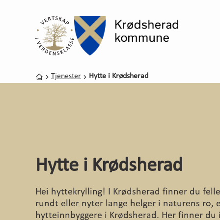
Forside
Vertskap i verdensklasse
Du er her:
Tjenester
Hytte i Krødsherad
Hjem
Hytte i Krødsherad
Hei hyttekrylling! I Krødsherad finner du felle
rundt eller nyter lange helger i naturens ro, 
hytteinnbyggere i Krødsherad. Her finner du