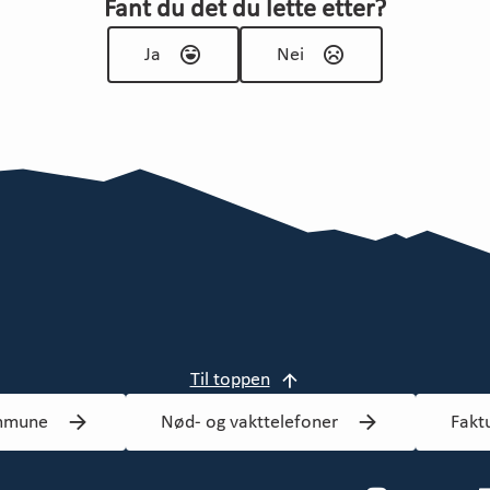
Fant du det du lette etter?
Ja
Nei
Til toppen
mmune
Nød- og vakttelefoner
Fakt