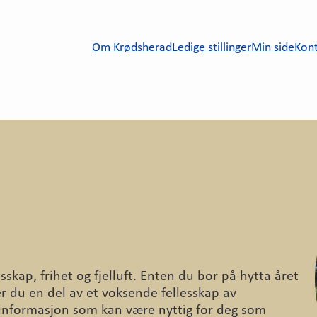
Om Krødsherad
Ledige stillinger
Min side
Kont
sskap, frihet og fjelluft. Enten du bor på hytta året
er du en del av et voksende fellesskap av
 informasjon som kan være nyttig for deg som