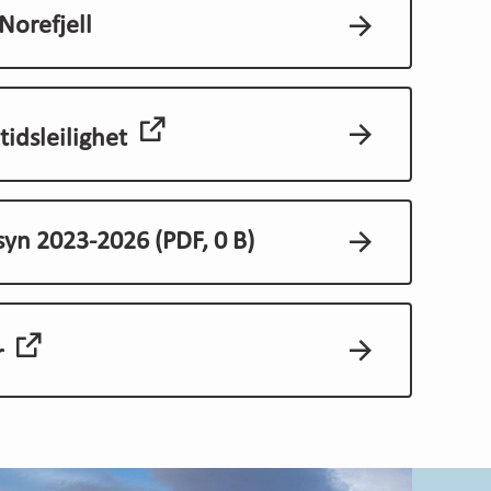
Norefjell
itidsleilighet
lsyn 2023-2026
(PDF, 0 B)
r