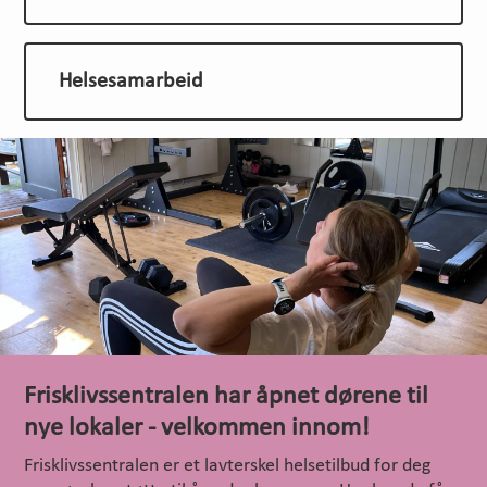
Helsesamarbeid
Frisklivssentralen har åpnet dørene til
nye lokaler - velkommen innom!
Frisklivssentralen er et lavterskel helsetilbud for deg