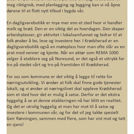
meg riktignok, med planlegging og bygging kan vi nå åpne
dørene til et flott nytt tilbud i bygda vår.
En dagligvarebutikk er mye mer enn et sted hvor vi handler
melk og brød. Den er en viktig del av hverdagen. Den skaper
arbeidsplasser, gir aktivitet i lokalsamfunnet og bidrar til at
folk ønsker å bo, leve og investere her. I Krødsherad er en
dagligvarebutikk også en møteplass hvor man ofte slår av en
prat med venner og kjente. Når en aktør som REMA 1000
velger å etablere seg på Noresund, er det også et uttrykk for
tro på stedet vårt og tro på framtiden til Krødsherad.
For oss som kommune er det viktig å legge til rette for
næringsutvikling. Vi ønsker at folk skal finne gode tjenester
lokalt, og vi ønsker at næringslivet skal oppleve Krødsherad
som et sted hvor det er mulig å satse. Derfor er det ekstra
hyggelig å se at denne etableringen nå har blitt en realitet.
Og det er utrolig hyggelig at man har mot til å satse og
investere i kommunen vår, og for det vil jeg takke spesielt
Geir Rønningen, sammen med flere, som har vist mot og tatt
en sjans!