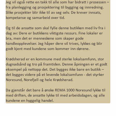
Jeg vil også rette en takk til alle som har bidratt i prosessen –
fra planlegging og prosjektering til bygging og innredning.
Slike prosjekter blir ikke til av seg selv. De krever innsats,
kompetanse og samarbeid over tid.
Og til de ansatte som skal fylle denne butikken med liv fra i
dag av: Dere er butikkens viktigste ressurs. Fine lokaler er
bra, men det er menneskene som skaper gode
handleopplevelser. Jeg håper dere vil trives, lykkes og blir
godt kjent med kundene som kommer inn dørene.
Krødsherad er en kommune med sterke lokalsamfunn, stor
dugnadsånd og tro på framtiden. Denne åpningen er et godt
eksempel på nettopp det. Det bygges ikke bare en butikk –
det bygges videre på et levende lokalsamfunn - det styrker
Noresund, Norefjell og hele Krødsherad.
Da gjenstår det bare å ønske REMA 1000 Noresund lykke til
med driften, de ansatte lykke til med arbeidsdagen, og alle
kundene en hyggelig handel.