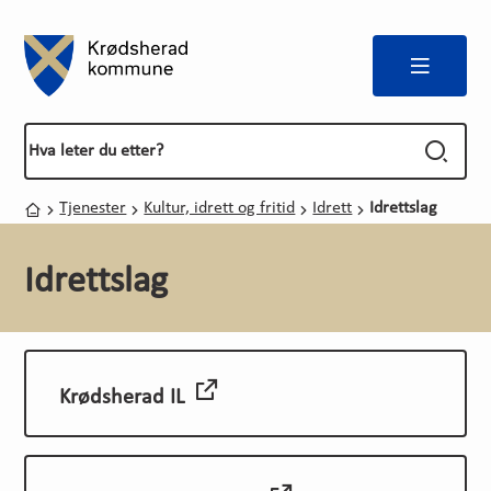
Meny
Forside
Du er her:
Tjenester
Kultur, idrett og fritid
Idrett
Idrettslag
Hjem
Idrettslag
Krødsherad IL