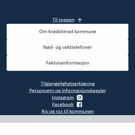
Til toppen
Om Krødsherad kommune
Nød- og vakttelefoner
Fakturainformasjon
Tilgjengelighetserklæring
Personvern og informasjonskapsler
Instagram
Facebook
Ris og ros til kommunen
Test bilde i bunnlinje
Denne siden bruker informasjonskapsler.
Trykk her for detaljert
informasjon.
(Skjul denne meldingen)