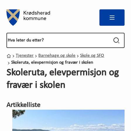
Meny
Forside
Du er her:
Tjenester
Barnehage og skole
Skole og SFO
Hjem
Skoleruta, elevpermisjon og fravær i skolen
Skoleruta, elevpermisjon og
fravær i skolen
Artikkelliste