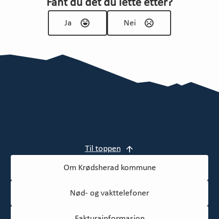
Fant du det du lette etter?
Ja
Nei
Til toppen
Om Krødsherad kommune
Nød- og vakttelefoner
Fakturainformasjon